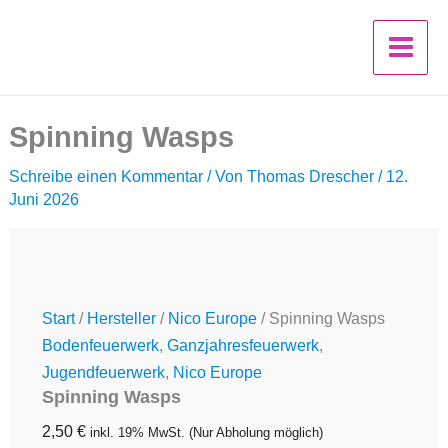
Spinning
Zum
Wasps
Inhalt
Menge
springen
Spinning Wasps
Schreibe einen Kommentar
/ Von
Thomas Drescher
/
12.
Juni 2026
Start
/
Hersteller
/
Nico Europe
/ Spinning Wasps
Bodenfeuerwerk
,
Ganzjahresfeuerwerk
,
Jugendfeuerwerk
,
Nico Europe
Spinning Wasps
2,50
€
inkl. 19% MwSt.
(Nur Abholung möglich)