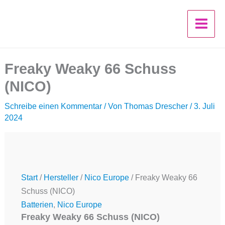
Freaky
Zum
Weaky
Inhalt
66
springen
Schuss
(NICO)
Menge
Freaky Weaky 66 Schuss
(NICO)
Schreibe einen Kommentar
/ Von
Thomas Drescher
/
3. Juli
2024
Start
/
Hersteller
/
Nico Europe
/ Freaky Weaky 66
Schuss (NICO)
Batterien
,
Nico Europe
Freaky Weaky 66 Schuss (NICO)