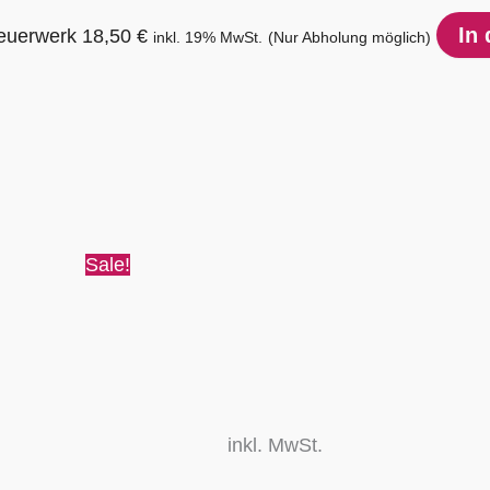
In
feuerwerk
18,50
€
inkl. 19% MwSt.
(Nur Abholung möglich)
Ursprünglicher
Aktueller
Preis
Preis
war:
ist:
1,49 €
0,50 €.
Sale!
inkl. MwSt.