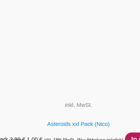
war:
ist:
2,99 €
1,00 €.
inkl. MwSt.
Asteroids xxl Pack (Nico)
In
werk
2,99
€
1,00
€
inkl. 19% MwSt.
(Nur Abholung möglich)