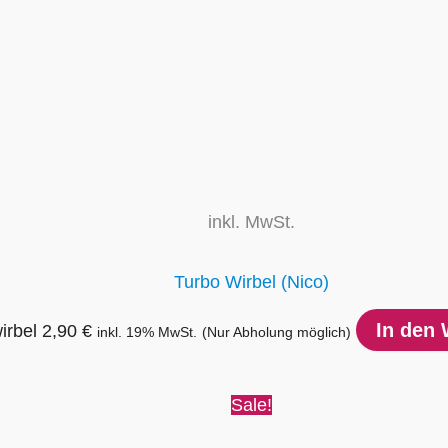
inkl. MwSt.
Turbo Wirbel (Nico)
In den
irbel
2,90
€
inkl. 19% MwSt.
(Nur Abholung möglich)
Ursprünglicher
Aktueller
Sale!
Preis
Preis