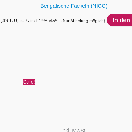
Bengalische Fackeln (NICO)
In den
1,49
€
0,50
€
inkl. 19% MwSt.
(Nur Abholung möglich)
Ursprünglicher
Aktueller
Preis
Preis
war:
ist:
9,99 €
6,50 €.
Sale!
inkl. MwSt.