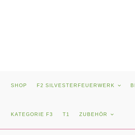
Zum
Inhalt
springen
SHOP
F2 SILVESTERFEUERWERK
B
KATEGORIE F3
T1
ZUBEHÖR