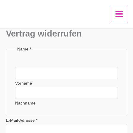
Zum
Inhalt
springen
Vertrag widerrufen
Name
*
Vorname
Nachname
N
E-Mail-Adresse
*
a