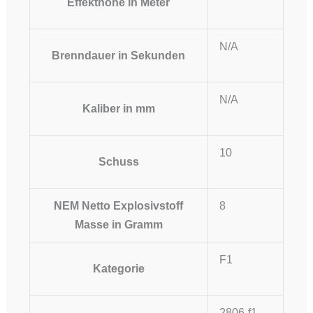
Effekthöhe in Meter
N/A
Brenndauer in Sekunden
N/A
Kaliber in mm
10
Schuss
NEM Netto Explosivstoff
8
Masse in Gramm
F1
Kategorie
2806-f1-