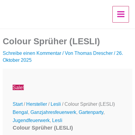
Colour
Zum
Ursprünglicher
Aktueller
Sprüher
Inhalt
Preis
Preis
(LESLI)
springen
war:
ist:
Menge
1,55 €
1,00 €.
Colour Sprüher (LESLI)
Schreibe einen Kommentar
/ Von
Thomas Drescher
/
26.
Oktober 2025
Sale!
Start
/
Hersteller
/
Lesli
/ Colour Sprüher (LESLI)
Bengal
,
Ganzjahresfeuerwerk
,
Gartenparty
,
Jugendfeuerwerk
,
Lesli
Colour Sprüher (LESLI)