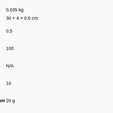
0,035 kg
30 × 4 × 0,5 cm
0,5
100
N/A
10
amm
20 g