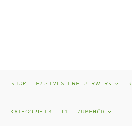
Zimmerfontänen
Zum
5er
Inhalt
Beutel
springen
(WECO)
Menge
SHOP
F2 SILVESTERFEUERWERK
B
KATEGORIE F3
T1
ZUBEHÖR