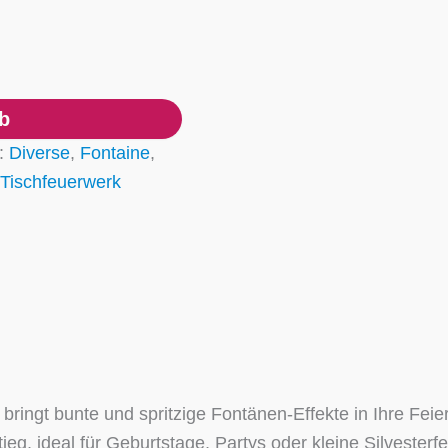
b
n:
Diverse
,
Fontaine
,
Tischfeuerwerk
ringt bunte und spritzige Fontänen-Effekte in Ihre Fei
eg, ideal für Geburtstage, Partys oder kleine Silvester