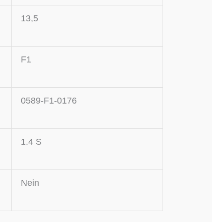
13,5
F1
0589-F1-0176
1.4 S
Nein