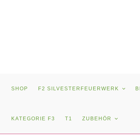
Irrlichter
Zum
4er
Inhalt
Schachtel
springen
(NICO)
Menge
SHOP
F2 SILVESTERFEUERWERK
B
KATEGORIE F3
T1
ZUBEHÖR