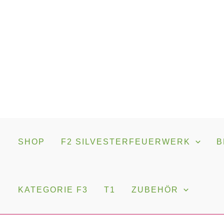
Zum
Inhalt
springen
SHOP
F2 SILVESTERFEUERWERK
B
KATEGORIE F3
T1
ZUBEHÖR