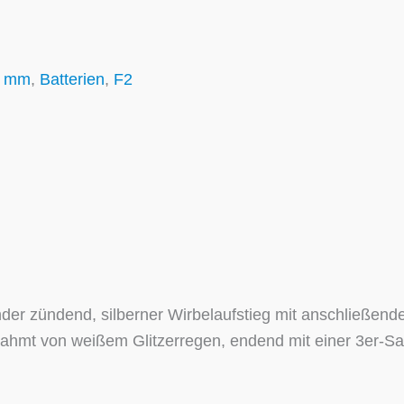
0 mm
,
Batterien
,
F2
er zündend, silberner Wirbelaufstieg mit anschließend
hmt von weißem Glitzerregen, endend mit einer 3er-Sal