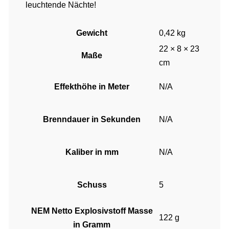
leuchtende Nächte!
Gewicht
0,42 kg
22 × 8 × 23
Maße
cm
Effekthöhe in Meter
N/A
Brenndauer in Sekunden
N/A
Kaliber in mm
N/A
Schuss
5
NEM Netto Explosivstoff Masse
122 g
in Gramm