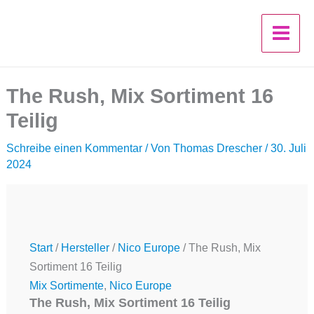
Zum
Ursprünglicher
Ursprünglicher
Aktueller
Aktueller
Inhalt
Preis
Preis
Preis
Preis
springen
war:
war:
ist:
ist:
10,00 €
10,00 €
8,50 €.
8,50 €.
The Rush, Mix Sortiment 16
Teilig
Schreibe einen Kommentar
/ Von
Thomas Drescher
/
30. Juli
2024
Start
/
Hersteller
/
Nico Europe
/ The Rush, Mix
Sortiment 16 Teilig
Mix Sortimente
,
Nico Europe
The Rush, Mix Sortiment 16 Teilig