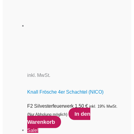
inkl. MwSt.
Knall Frösche 4er Schachtel (NICO)
F2 Silvesterfeuerwerk
1,50
€
inkl. 19% MwSt.
In den
(Nur Abholung möglich)
Warenkorb
Sale!